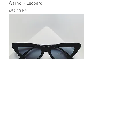
Warhol - Leopard
Cena
499,00 Kč
Hollywood
Cena
449,00 Kč