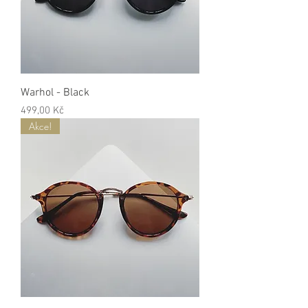
Warhol - Black
Cena
499,00 Kč
Akce!