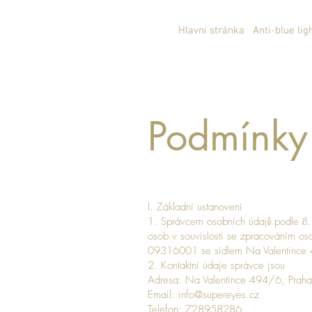
Hlavní stránka
Anti-blue lig
Podmínky
I. Základní ustanovení
1. Správcem osobních údajů podle čl
osob v souvislosti se zpracováním oso
09316001 se sídlem Na Valentince 4
2. Kontaktní údaje správce jsou
Adresa: Na Valentince 494/6, Prah
Email:
info@supereyes.cz
Telefon: 728958286