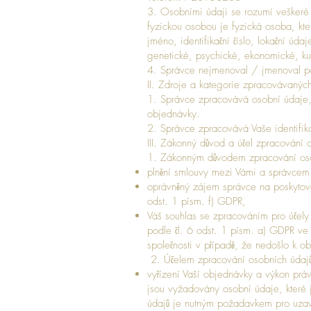
3. Osobními údaji se rozumí veškeré i
fyzickou osobou je fyzická osoba, kter
jméno, identifikační číslo, lokační údaj
genetické, psychické, ekonomické, kul
4. Správce nejmenoval / jmenoval po
II. Zdroje a kategorie zpracovávanýc
1. Správce zpracovává osobní údaje, k
objednávky.
2. Správce zpracovává Vaše identifika
III. Zákonný důvod a účel zpracování 
1. Zákonným důvodem zpracování os
plnění smlouvy mezi Vámi a správcem 
oprávněný zájem správce na poskytová
odst. 1 písm. f) GDPR,
Váš souhlas se zpracováním pro účely
podle čl. 6 odst. 1 písm. a) GDPR ve
společnosti v případě, že nedošlo k 
2. Účelem zpracování osobních údajů
vyřízení Vaší objednávky a výkon prá
jsou vyžadovány osobní údaje, které j
údajů je nutným požadavkem pro uzavře