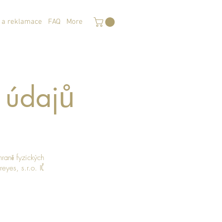
 a reklamace
FAQ
More
h údajů
raně fyzických
eyes, s.r.o. IČ