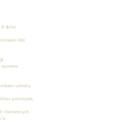
II těchto
porušeno Vaší
jů.
bě, zejména …
mínkami ochrany
uhlasu potvrzujete,
h internetových
l/a.