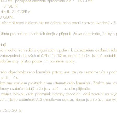
 16 GDPR, popřípadě omezení zpracování dle čl. 18 GDPR.
čl. 17 GDPR.
í dle čl. 21 GDPR a
. 20 GDPR.
písemně nebo elektronicky na adresu nebo email správce uvedený v čl. I
Úřadu pro ochranu osobních údajů v případě, že se domníváte, že bylo 
dajů
erá vhodná technická a organizační opatření k zabezpečení osobních úda
k zabezpečení datových úložišť a úložišť osobních údajů v listinné podo
údajům mají přístup pouze jím pověřené osoby.
vého objednávkového formuláře potvrzujete, že jste seznámen/a s pod
u přijímáte.
rtnutím souhlasu prostřednictvím internetového formuláře. Zaškrtnutím so
rany osobních údajů a že je v celém rozsahu přijímáte.
 změnit. Novou verzi podmínek ochrany osobních údajů zveřejní na svýc
erzi těchto podmínek Vaši e-mailovou adresu, kterou jste správci poskyt
em 25.5.2018.