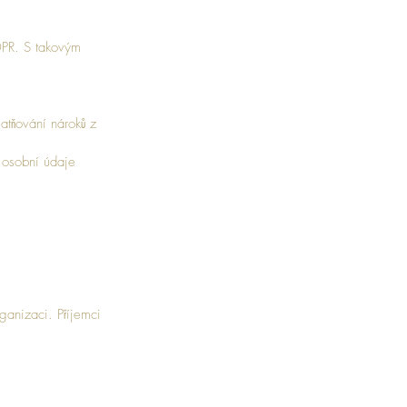
DPR. S takovým
atňování nároků z
 osobní údaje
anizaci. Příjemci