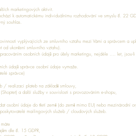
alších marketingových aktivit.
chází k automatickému individuálnímu rozhodování ve smyslu čl. 22 G
vný souhlas.
vinností vyplývajících ze smluvního vztahu mezi Vámi a správcem a upl
et od ukončení smluvního vztahu).
pracováním osobních údajů pro účely marketingu, nejdéle …. let, jsou-li
ních údajů správce osobní údaje vymaže.
telé správce)
y
eb / realizaci plateb na základě smlouvy,
 (Shoptet) a další služby v souvislosti s provozováním e-shopu,
t osobní údaje do třetí země (do země mimo EU) nebo mezinárodní org
u poskytovatelé mailingových služeb / cloudových služeb.
R máte
ajům dle čl. 15 GDPR,