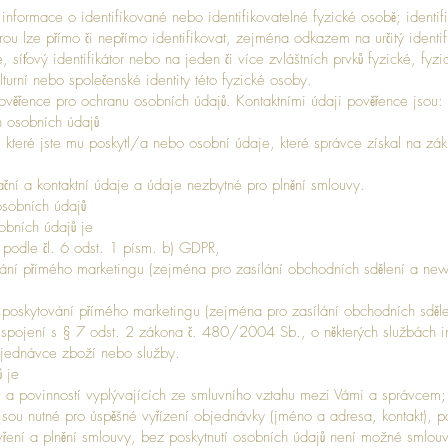
nformace o identifikované nebo identifikovatelné fyzické osobě; identif
ou lze přímo či nepřímo identifikovat, zejména odkazem na určitý identifi
e, síťový identifikátor nebo na jeden či více zvláštních prvků fyzické, fyzi
turní nebo společenské identity této fyzické osoby.
věřence pro ochranu osobních údajů. Kontaktními údaji pověřence jsou:
h osobních údajů
teré jste mu poskytl/a nebo osobní údaje, které správce získal na zákl
ční a kontaktní údaje a údaje nezbytné pro plnění smlouvy.
osobních údajů
obních údajů je
podle čl. 6 odst. 1 písm. b) GDPR,
ní přímého marketingu (zejména pro zasílání obchodních sdělení a newsl
 poskytování přímého marketingu (zejména pro zasílání obchodních sdělen
 spojení s § 7 odst. 2 zákona č. 480/2004 Sb., o některých službách i
objednávce zboží nebo služby.
 je
v a povinností vyplývajících ze smluvního vztahu mezi Vámi a správcem;
sou nutné pro úspěšné vyřízení objednávky (jméno a adresa, kontakt), p
ní a plnění smlouvy, bez poskytnutí osobních údajů není možné smlouvu 