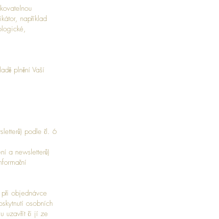
ikovatelnou
kátor, například
ologické,
adě plnění Vaší
etterů) podle čl. 6
í a newsletterů)
nformační
 při objednávce
oskytnutí osobních
uzavřít či jí ze