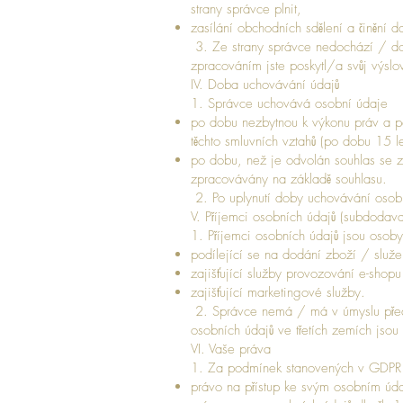
strany správce plnit,
zasílání obchodních sdělení a činění d
3. Ze strany správce nedochází / do
zpracováním jste poskytl/a svůj výslo
IV. Doba uchovávání údajů
1. Správce uchovává osobní údaje
po dobu nezbytnou k výkonu práv a po
těchto smluvních vztahů (po dobu 15 l
po dobu, než je odvolán souhlas se z
zpracovávány na základě souhlasu.
2. Po uplynutí doby uchovávání osob
V. Příjemci osobních údajů (subdodava
1. Příjemci osobních údajů jsou osob
podílející se na dodání zboží / služ
zajišťující služby provozování e-shopu
zajišťující marketingové služby.
2. Správce nemá / má v úmyslu předa
osobních údajů ve třetích zemích jso
VI. Vaše práva
1. Za podmínek stanovených v GDP
právo na přístup ke svým osobním úd