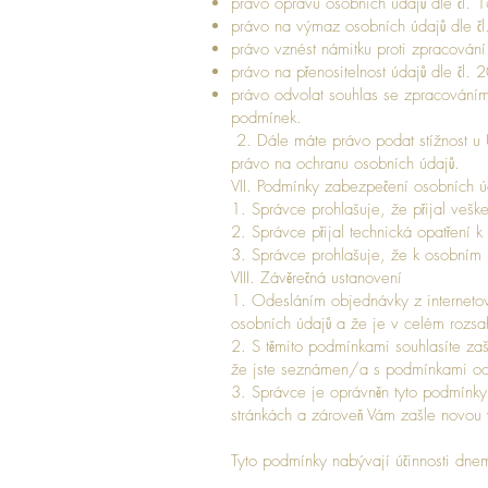
právo opravu osobních údajů dle čl.
právo na výmaz osobních údajů dle 
právo vznést námitku proti zpracován
právo na přenositelnost údajů dle čl
právo odvolat souhlas se zpracováním 
podmínek.
2. Dále máte právo podat stížnost u 
právo na ochranu osobních údajů.
VII. Podmínky zabezpečení osobních ú
1. Správce prohlašuje, že přijal vešk
2. Správce přijal technická opatření 
3. Správce prohlašuje, že k osobním 
VIII. Závěrečná ustanovení
1. Odesláním objednávky z interneto
osobních údajů a že je v celém rozsah
2. S těmito podmínkami souhlasíte zašk
že jste seznámen/a s podmínkami och
3. Správce je oprávněn tyto podmínky
stránkách a zároveň Vám zašle novou v
Tyto podmínky nabývají účinnosti dn