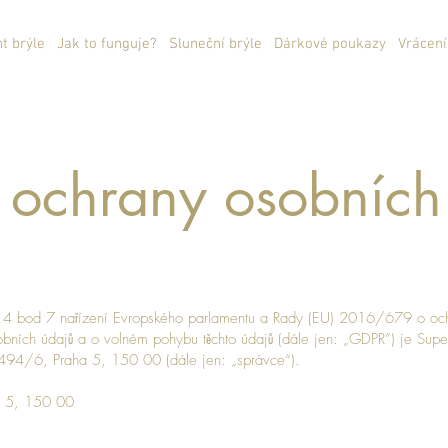
ht brýle
Jak to funguje?
Sluneční brýle
Dárkové poukazy
Vrácení
 ochrany osobníc
. 4 bod 7 nařízení Evropského parlamentu a Rady (EU) 2016/679 o och
bních údajů a o volném pohybu těchto údajů (dále jen: „GDPR”) je Super
94/6, Praha 5, 150 00 (dále jen: „správce“).
a 5, 150 00