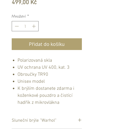
Cena
499,00 Kč
Množství
*
Přidat do košíku
Polarizovaná skla
UV ochrana UV 400, kat. 3
Obroučky TR90
Unisex model
K brýlím dostanete zdarma i
koženkové pouzdro a čistící
hadřík z mikrovlákna
Sluneční brýle "Warhol"