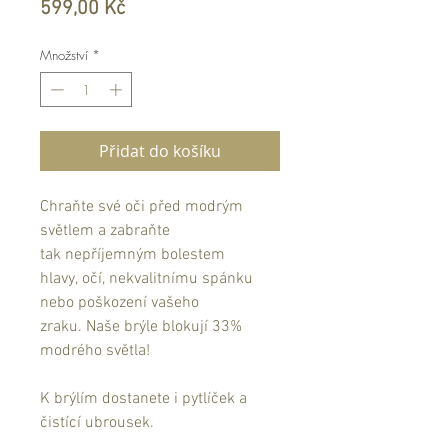
Cena
599,00 Kč
Množství
*
Přidat do košíku
Chraňte své oči před modrým
světlem a zabraňte
tak nepříjemným bolestem
hlavy, očí, nekvalitnímu spánku
nebo poškození vašeho
zraku. Naše brýle blokují 33%
modrého světla!
K brýlím dostanete i pytlíček a
čistící ubrousek.