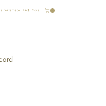
 a reklamace
FAQ
More
opard