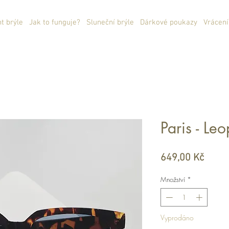
ht brýle
Jak to funguje?
Sluneční brýle
Dárkové poukazy
Vrácení
Paris - Le
Cena
649,00 Kč
Množství
*
Vyprodáno