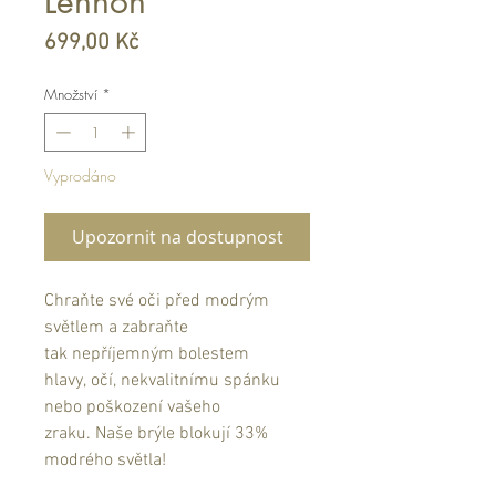
Lennon
Cena
699,00 Kč
Množství
*
Vyprodáno
Upozornit na dostupnost
Chraňte své oči před modrým
světlem a zabraňte
tak nepříjemným bolestem
hlavy, očí, nekvalitnímu spánku
nebo poškození vašeho
zraku. Naše brýle blokují 33%
modrého světla!