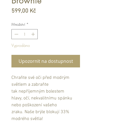
Brownie
Cena
599,00 Kč
Množství
*
Vyprodáno
Upozornit na dostupnost
Chraňte své oči před modrým
světlem a zabraňte
tak nepříjemným bolestem
hlavy, očí, nekvalitnímu spánku
nebo poškození vašeho
zraku. Naše brýle blokují 33%
modrého světla!